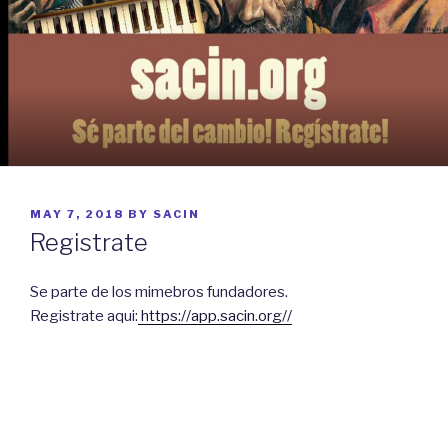
POSTED
MAY 7, 2018
BY
SACIN
ON
Registrate
Se parte de los mimebros fundadores.
Registrate aqui:
https://app.sacin.org//