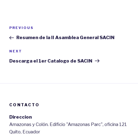
Post
PREVIOUS
Previous
navigation
Post
Resumen de la II Asamblea General SACIN
NEXT
Next
Post
Descarga el 1er Catalogo de SACIN
CONTACTO
Direccion
Amazonas y Colón. Edificio "Amazonas Parc", oficina 121
Quito, Ecuador